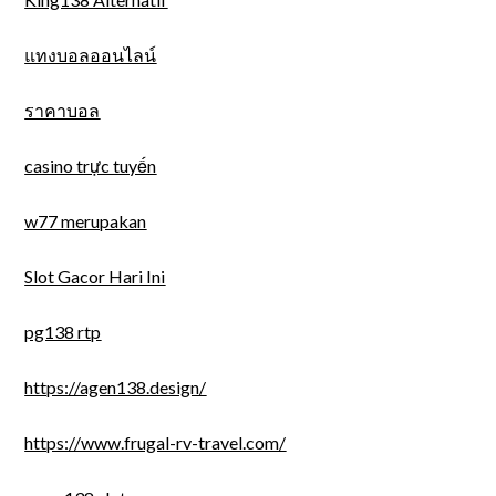
แทงบอลออนไลน์
ราคาบอล
casino trực tuyến
w77 merupakan
Slot Gacor Hari Ini
pg138 rtp
https://agen138.design/
https://www.frugal-rv-travel.com/