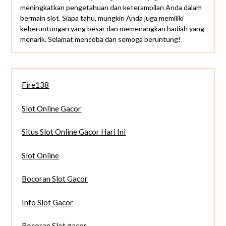
meningkatkan pengetahuan dan keterampilan Anda dalam
bermain slot. Siapa tahu, mungkin Anda juga memiliki
keberuntungan yang besar dan memenangkan hadiah yang
menarik. Selamat mencoba dan semoga beruntung!
Fire138
Slot Online Gacor
Situs Slot Online Gacor Hari Ini
Slot Online
Bocoran Slot Gacor
Info Slot Gacor
Bocoran Slot gacor